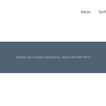
Inicio
Sof
Software para Gestión Inmobiliaria | Desarrollo Web:
INPQ