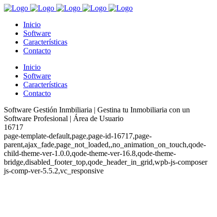
Inicio
Software
Características
Contacto
Inicio
Software
Características
Contacto
Software Gestión Inmbiliaria | Gestina tu Inmobiliaria con un
Software Profesional | Área de Usuario
16717
page-template-default,page,page-id-16717,page-
parent,ajax_fade,page_not_loaded,,no_animation_on_touch,qode-
child-theme-ver-1.0.0,qode-theme-ver-16.8,qode-theme-
bridge,disabled_footer_top,qode_header_in_grid,wpb-js-composer
js-comp-ver-5.5.2,vc_responsive